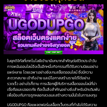
ในยุคดิจิทัลที่เทคโนโลยีเข้ามามีบทบาทสำคัญต่อชีวิตประจำวัน
การพนันออนไลน์จึงเป็นอีกหนึ่งกิจกรรมที่ได้รับความนิยมอย่าง
แพร่หลาย โดยเฉพาะอย่างยิ่งเกมสล็อตออนไลน์ ซึ่งมีความ
สะดวกสบาย เข้าถึงง่าย และมีโอกาสสร้างรายได้ได้อย่าง
รวดเร็ว อย่างไรก็ตาม การเลือกผู้ให้บริการสล็อตออนไลน์ที่น่า
เชื่อถือและปลอดภัย ถือเป็นสิ่งสำคัญอย่างยิ่งสำหรับนักเดิมพัน
เพื่อป้องกันการถูกหลอกลวงและสร้างความมั่นใจในการลงทุน
UGODUPGO คือแพลตฟอร์มสล็อตเว็บตรงที่กำลังได้รับความ