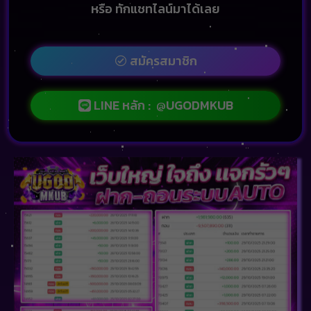
หรือ ทักแชทไลน์มาได้เลย
สมัครสมาชิก
LINE หลัก : @UGODMKUB