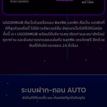
UGODMKUB
คือเว็บในเครือของ Betflik เบทฟิก คือเว็บ เบทฟิกที่
ดีที่สุดในเครือนี้ ได้มีการอัพเวอร์ชั่น อัพเดทเว็บไซต์ให้ทันสมัย
ทั้งนี้ เรา
UGODMKUB
พร้อมให้บริการสมาชิกเก่าและสมาชิกใหม่
ทุกๆท่าน และยังสมารถทดลองเล่นกับ betflik เครดิตฟรี อีกด้วย
ยินดีให้บริการตลอด 24 ชั่วโมง
ระบบฝาก-ถอน AUTO
อัตโนมัติที่รวดเร็ว และ ทันสมัยที่สุดในปัจจุบัน