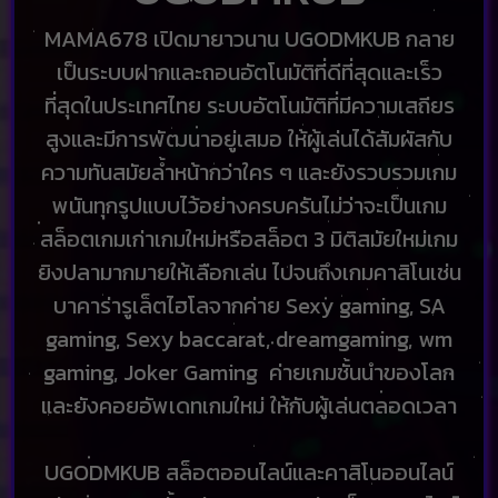
MAMA678 เปิดมายาวนาน UGODMKUB กลาย
เป็นระบบฝากและถอนอัตโนมัติที่ดีที่สุดและเร็ว
ที่สุดในประเทศไทย ระบบอัตโนมัติที่มีความเสถียร
สูงและมีการพัฒนาอยู่เสมอ ให้ผู้เล่นได้สัมผัสกับ
ความทันสมัยล้ำหน้ากว่าใคร ๆ และยังรวบรวมเกม
พนันทุกรูปแบบไว้อย่างครบครันไม่ว่าจะเป็นเกม
สล็อตเกมเก่าเกมใหม่หรือสล็อต 3 มิติสมัยใหม่เกม
ยิงปลามากมายให้เลือกเล่น ไปจนถึงเกมคาสิโนเช่น
บาคาร่ารูเล็ตไฮโลจากค่าย Sexy gaming, SA
gaming, Sexy baccarat, dreamgaming, wm
gaming, Joker Gaming ค่ายเกมชั้นนำของโลก
และยังคอยอัพเดทเกมใหม่ ให้กับผู้เล่นตลอดเวลา
UGODMKUB สล็อตออนไลน์และคาสิโนออนไลน์