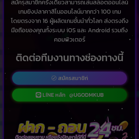
สมัครสมาชิกครั้งเดียวสามารถเล่นสล็อตออนไลน์
เกมยิงปลาคาสิโนออนไลน์มากกว่า 100 เกม
โดยตรงจาก 16 ผู้ผลิตเกมชั้นนำทั่วโลก ส่งตรงถึง
มือถือของคุณทั้งระบบ iOS และ Android รวมถึง
คอมพิวเตอร์
ติดต่อทีมงานทางช่องทางนี้
สมัครสมาชิก
LINE หลัก @UGODMKUB