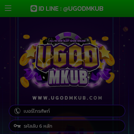
ID LINE : @UGODMKUB
หน้าแรก
บัญชีเกมส์
ฝากเงิน
ถอนเงิน
โปรโมชั่น
ID LINE :@UGODMKUB
W W W . U G O D M K U B . C O M
แนะนำเพื่อน
บทความ