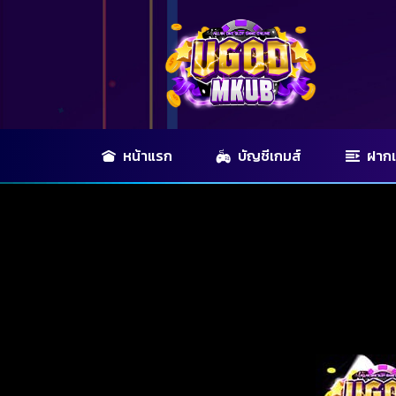
หน้าแรก
บัญชีเกมส์
หน้าแรก
บัญชีเกมส์
ฝากเ
ฝากเงิน
ถอนเงิน
โปรโมชั่น
ID LINE :@UGODMKUB
แนะนำเพื่อน
บทความ