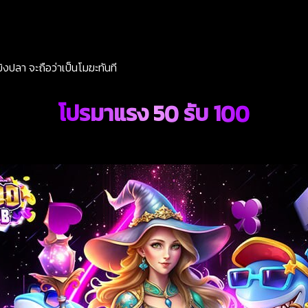
ปลา จะถือว่าเป็นโมฆะทันที
โปรมาแรง 50 รับ 100