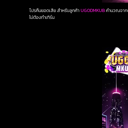
โปรคืนยอดเสีย สำหรับลูกค้า
UGODMKUB
คำนวณจากยอ
ไม่ต้องทำเทิร์น