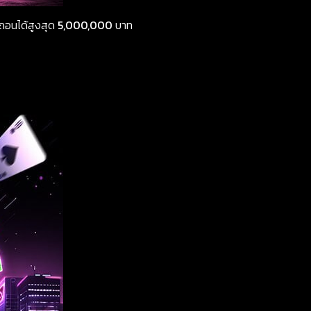
 ถอนได้สูงสุด
5,000,000
บาท