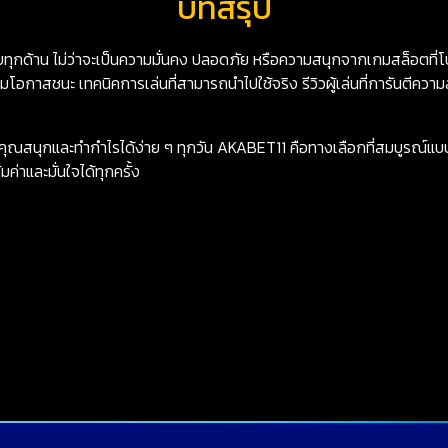
บทสรุป
รบทุกด้าน ไม่ว่าจะเป็นความมั่นคง ปลอดภัย หรือความสนุกจากเกมสล็อตที
พิ่มโอกาสชนะ เทคนิคการเล่นที่สามารถนำไปใช้จริง รีวิวผู้เล่นที่การันตีค
่างให้คุณสนุกและทำกำไรได้ง่าย ๆ ทุกวัน AKABET11 คือทางเลือกที่สมบูรณ์แบ
่าและมั่นใจได้ทุกครั้ง