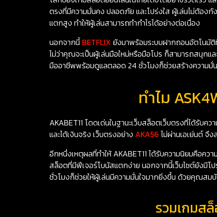
ตรงที่มีความมั่นคง ปลอดภัย และโปร่งใส ผู้เล่นไม่ต้อ
แตกสูง ทำให้ผู้เล่นสามารถทำกำไรได้อย่างต่อเนื่อง
นอกจากนี้
BETFLIX
ยังมาพร้อมระบบฝากถอนอัตโนมัติที
ไม่ว่าคุณจะเป็นผู้เล่นมือใหม่หรือมือโปร ก็สามารถสนุกแล
มืออาชีพพร้อมดูแลตลอด 24 ชั่วโมงก็ช่วยสร้างความมั่
ทำไม ASK4WIN
AKABET11 โดดเด่นในฐานะเว็บสล็อตเว็บตรงที่ได้รับควา
และได้เงินจริง เว็บตรงอย่าง
AKA56
ไม่ผ่านเอเย่นต์ จึ
อีกหนึ่งเหตุผลที่ทำให้ AKABET11 ได้รับความนิยมคือ
สล็อตที่มีฟีเจอร์โบนัสแตกง่าย นอกจากนี้เว็บไซต์ยังม
ชั่วโมงก็ช่วยให้ผู้เล่นมีความมั่นใจมากยิ่งขึ้น ด้วยคุณสมบ
รวมเกมสล็อ