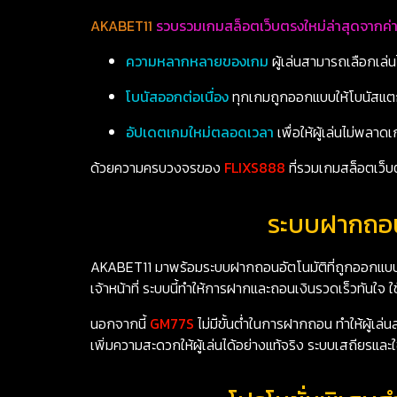
AKABET11
รวบรวมเกมสล็อตเว็บตรงใหม่ล่าสุดจากค่าย
ความหลากหลายของเกม
ผู้เล่นสามารถเลือกเล่น
โบนัสออกต่อเนื่อง
ทุกเกมถูกออกแบบให้โบนัสแตกบ่
อัปเดตเกมใหม่ตลอดเวลา
เพื่อให้ผู้เล่นไม่พลาด
ด้วยความครบวงจรของ
FLIXS888
ที่รวมเกมสล็อตเว็บต
ระบบฝากถอนอ
AKABET11 มาพร้อมระบบฝากถอนอัตโนมัติที่ถูกออกแบบมาเพ
เจ้าหน้าที่ ระบบนี้ทำให้การฝากและถอนเงินรวดเร็วทันใจ ใช
นอกจากนี้
GM77S
ไม่มีขั้นต่ำในการฝากถอน ทำให้ผู้เล่
เพิ่มความสะดวกให้ผู้เล่นได้อย่างแท้จริง ระบบเสถียรและ