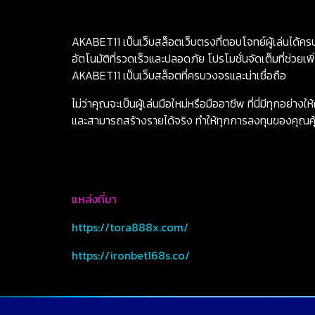
AKABET11 เป็นเว็บสล็อตเว็บตรงที่ตอบโจทย์ผู้เล่นได้ค
อัตโนมัติที่รวดเร็วและปลอดภัย โปรโมชั่นจัดเต็มที่ช่วยเ
AKABET11 เป็นเว็บสล็อตที่ครบวงจรและน่าเชื่อถือ
ไม่ว่าคุณจะเป็นผู้เล่นมือใหม่หรือมืออาชีพ ที่นี่มีทุกอย
และสามารถสร้างรายได้จริง ทำให้ทุกการลงทุนของคุณคุ้มค
แหล่งที่มา
https://tora888x.com/
https://ironbet168s.co/