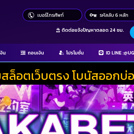
ติดต่อแจ้งปัญหาตลอด 24 ชม.
งิน
ถอนเงิน
โปรโมชั่น
ID LINE :@
็อตเว็บตรง โบนัสออกบ่อย 